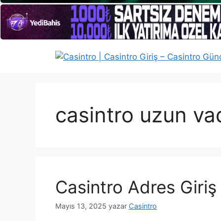
İçeriğe
atla
casintro uzun vad
Casintro Adres Giriş
Mayıs 13, 2025
yazar
Casintro