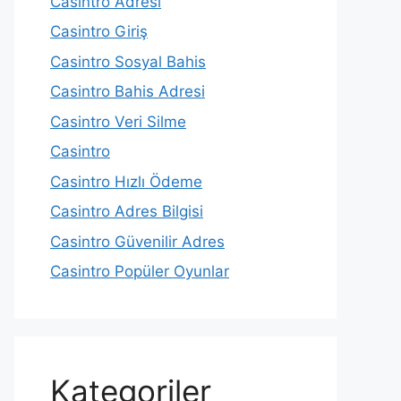
Casintro Adresi
Casintro Giriş
Casintro Sosyal Bahis
Casintro Bahis Adresi
Casintro Veri Silme
Casintro
Casintro Hızlı Ödeme
Casintro Adres Bilgisi
Casintro Güvenilir Adres
Casintro Popüler Oyunlar
Kategoriler