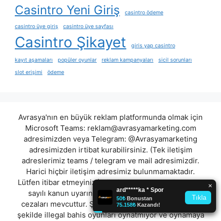
Casintro Yeni Giriş
casintro ödeme
casintro üye giriş
casintro üye sayfası
Casintro Şikayet
giris yap casintro
kayıt aşamaları
popüler oyunlar
reklam kampanyaları
sicil sorunları
slot erişimi
ödeme
Avrasya'nın en büyük reklam platformunda olmak için
Microsoft Teams:
reklam@avrasyamarketing.com
adresimizden veya Telegram: @Avrasyamarketing
adresimizden irtibat kurabilirsiniz. (Tek iletişim
adreslerimiz teams / telegram ve mail adresimizdir.
Harici hiçbir iletişim adresimiz bulunmamaktadır.
Lütfen itibar etmeyiniz.) Türkiye yasalarına göre 7258
sayılı kanun uyarınca yasa dışı bahis oynamanın
cezaları mevcuttur. Şu an bulunduğunuz site hiç bir
şekilde illegal bahis oyunları oynatmıyor ve oynamaya