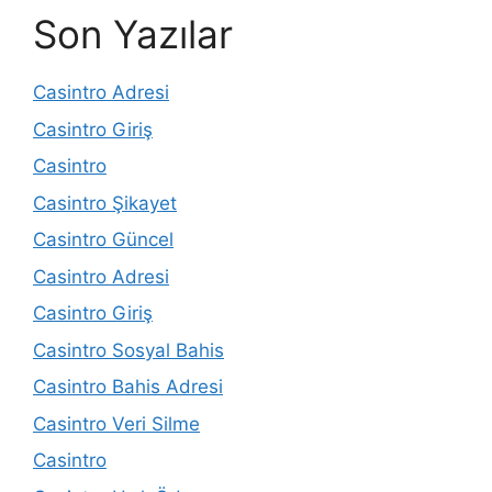
Son Yazılar
Casintro Adresi
Casintro Giriş
Casintro
Casintro Şikayet
Casintro Güncel
Casintro Adresi
Casintro Giriş
Casintro Sosyal Bahis
Casintro Bahis Adresi
Casintro Veri Silme
Casintro