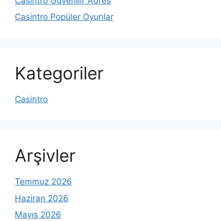
Casintro Güvenilir Adres
Casintro Popüler Oyunlar
Kategoriler
Casintro
Arşivler
Temmuz 2026
Haziran 2026
Mayıs 2026