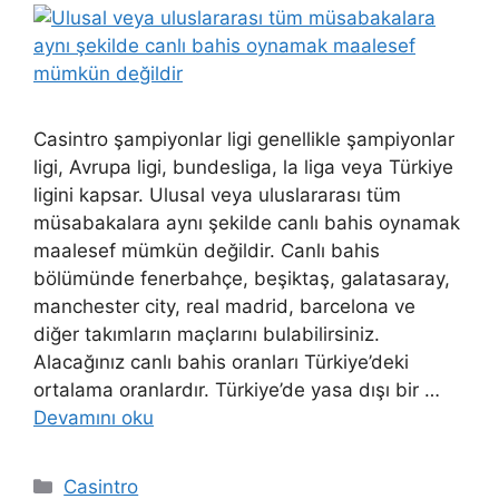
Casintro şampiyonlar ligi genellikle şampiyonlar
ligi, Avrupa ligi, bundesliga, la liga veya Türkiye
ligini kapsar. Ulusal veya uluslararası tüm
müsabakalara aynı şekilde canlı bahis oynamak
maalesef mümkün değildir. Canlı bahis
bölümünde fenerbahçe, beşiktaş, galatasaray,
manchester city, real madrid, barcelona ve
diğer takımların maçlarını bulabilirsiniz.
Alacağınız canlı bahis oranları Türkiye’deki
ortalama oranlardır. Türkiye’de yasa dışı bir …
Devamını oku
Kategoriler
Casintro