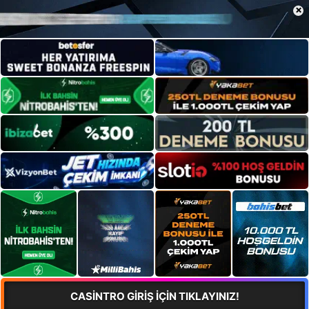
×
CASİNTRO GİRİŞ İÇİN TIKLAYINIZ!