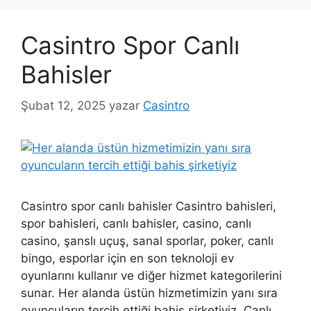
Casintro Spor Canlı
Bahisler
Şubat 12, 2025
yazar
Casintro
Casintro spor canlı bahisler Casintro bahisleri,
spor bahisleri, canlı bahisler, casino, canlı
casino, şanslı uçuş, sanal sporlar, poker, canlı
bingo, esporlar için en son teknoloji ev
oyunlarını kullanır ve diğer hizmet kategorilerini
sunar. Her alanda üstün hizmetimizin yanı sıra
oyuncuların tercih ettiği bahis şirketiyiz. Canlı