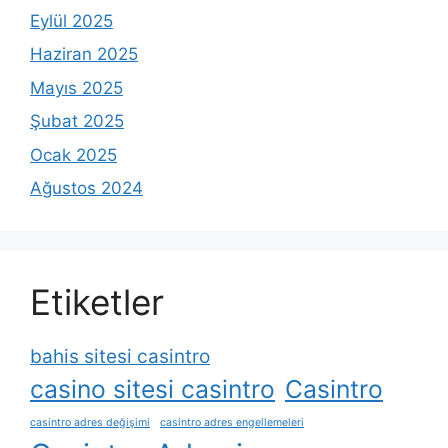
Eylül 2025
Haziran 2025
Mayıs 2025
Şubat 2025
Ocak 2025
Ağustos 2024
Etiketler
bahis sitesi casintro
casino sitesi casintro
Casintro
casintro adres değişimi
casintro adres engellemeleri