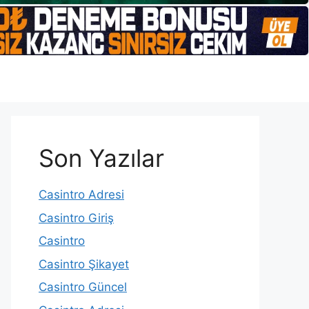
Son Yazılar
Casintro Adresi
Casintro Giriş
Casintro
Casintro Şikayet
Casintro Güncel