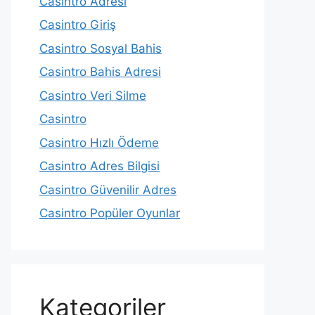
Casintro Adresi
Casintro Giriş
Casintro Sosyal Bahis
Casintro Bahis Adresi
Casintro Veri Silme
Casintro
Casintro Hızlı Ödeme
Casintro Adres Bilgisi
Casintro Güvenilir Adres
Casintro Popüler Oyunlar
Kategoriler