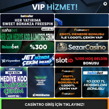
×
CASİNTRO GİRİŞ İÇİN TIKLAYINIZ!