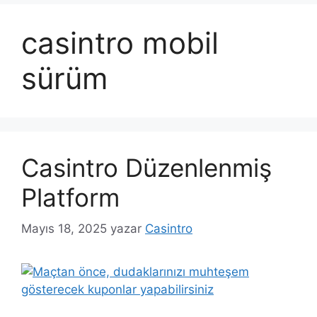
casintro mobil
sürüm
Casintro Düzenlenmiş
Platform
Mayıs 18, 2025
yazar
Casintro