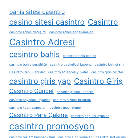
bahis sitesi casintro
casino sitesi casintro
Casintro
casintro adres değişimi
casintro adres engellemeleri
Casintro Adresi
casintro bahis
casintro bahis casino
casintro bahis çeşitliliği
casintro basketbol kuponu
casintro birinci sınıf
Casintro Canlı Bahisler
casintro eğlenceli yuvalar
casintro giris twitter
casintro giris yap
Casintro Giriş
Casintro Güncel
casintro güvenilir adres
casintro heyecanlı oyunlar
casintro hizmet fırsatları
casintro kayıt aşamaları
casintro maç izleme
Casintro Para Çekme
casintro popüler oyunlar
casintro promosyon
casintro reklam kampanyaları
casintro sicil sorunları
casintro slot erişimi