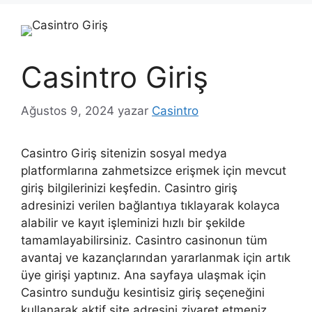
Casintro Giriş
Ağustos 9, 2024
yazar
Casintro
Casintro Giriş sitenizin sosyal medya
platformlarına zahmetsizce erişmek için mevcut
giriş bilgilerinizi keşfedin. Casintro giriş
adresinizi verilen bağlantıya tıklayarak kolayca
alabilir ve kayıt işleminizi hızlı bir şekilde
tamamlayabilirsiniz. Casintro casinonun tüm
avantaj ve kazançlarından yararlanmak için artık
üye girişi yaptınız. Ana sayfaya ulaşmak için
Casintro sunduğu kesintisiz giriş seçeneğini
kullanarak aktif site adresini ziyaret etmeniz