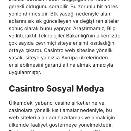
gerekli olduğunu sorabilir. Bu zorunlu bir adres
yönlendirmesidir. Btk yasağı nedeniyle alan
adlarını sık sık güncelleyen ve değiştiren siteler
sonuç olarak bunu yapıyor. Araştırmamız, Bilgi
ve İnteraktif Teknolojiler Bakanlığı’nın ülkemizde
çok sayıda çevrimiçi siteye erişimi kısıtladığını
ortaya çıkardı. Casintro web sitesine yönelik
yasak, siteye yalnızca Avrupa ülkelerinden
erişilebilmesini garanti altına almak amacıyla
uygulanmıştır.
Casintro Sosyal Medya
Ülkemdeki yabancı casino şirketlerine ve
casinolara yönelik kısıtlamalar nedeniyle, bu
web siteleri alan adı hazırlamak ve almak için
ülkemde faaliyet göstermeye yönelmektedir.