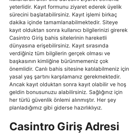
yeterlidir. Kayıt formunu ziyaret ederek üyelik
sürecini başlatabilirsiniz. Kayıt işlemi birkaç
dakika içinde tamamlanabilmektedir. Siteye
kayıt olduktan sonra kullanıcı bilgilerinizi girerek
Casintro Giriş bahis sitelerinin hareketli
dünyasına erişebilirsiniz. Kayıt sırasında
verdiğiniz tüm bilgilerin gerçek olması ve
başkasının kimliğine bürünmemeniz çok
önemlidir. Canlı bahis sitesine katılabilmeniz için
yasal yaş şartını karşılamanız gerekmektedir.
Ancak kayıt olduktan sonra kayıt olabilir ve hoş
geldin bonusunuzu alabilirsiniz. Sağlığınız için
her türlü güvenlik önlemi alınmıştır. Her şey
planladığımız gibi giderse hazırlıklıyız.
Casintro Giriş Adresi