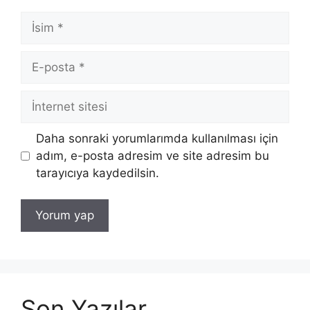
İsim
E-
posta
İnternet
sitesi
Daha sonraki yorumlarımda kullanılması için
adım, e-posta adresim ve site adresim bu
tarayıcıya kaydedilsin.
Son Yazılar