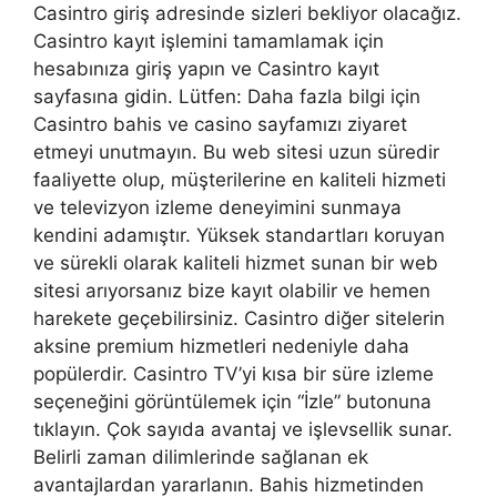
Casintro giriş adresinde sizleri bekliyor olacağız.
Casintro kayıt işlemini tamamlamak için
hesabınıza giriş yapın ve Casintro kayıt
sayfasına gidin. Lütfen: Daha fazla bilgi için
Casintro bahis ve casino sayfamızı ziyaret
etmeyi unutmayın. Bu web sitesi uzun süredir
faaliyette olup, müşterilerine en kaliteli hizmeti
ve televizyon izleme deneyimini sunmaya
kendini adamıştır. Yüksek standartları koruyan
ve sürekli olarak kaliteli hizmet sunan bir web
sitesi arıyorsanız bize kayıt olabilir ve hemen
harekete geçebilirsiniz. Casintro diğer sitelerin
aksine premium hizmetleri nedeniyle daha
popülerdir. Casintro TV’yi kısa bir süre izleme
seçeneğini görüntülemek için “İzle” butonuna
tıklayın. Çok sayıda avantaj ve işlevsellik sunar.
Belirli zaman dilimlerinde sağlanan ek
avantajlardan yararlanın. Bahis hizmetinden