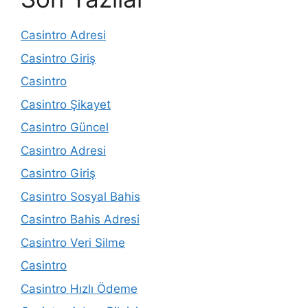
Casintro Adresi
Casintro Giriş
Casintro
Casintro Şikayet
Casintro Güncel
Casintro Adresi
Casintro Giriş
Casintro Sosyal Bahis
Casintro Bahis Adresi
Casintro Veri Silme
Casintro
Casintro Hızlı Ödeme