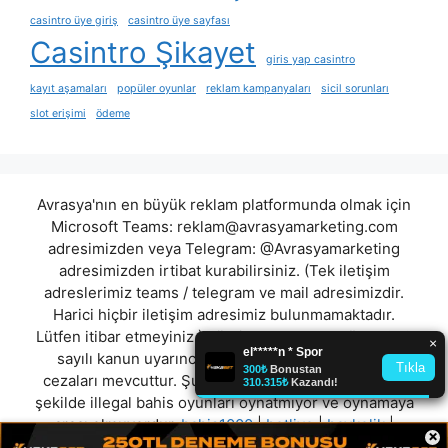
casintro üye giriş
casintro üye sayfası
Casintro Şikayet
giris yap casintro
kayıt aşamaları
popüler oyunlar
reklam kampanyaları
sicil sorunları
slot erişimi
ödeme
Avrasya'nın en büyük reklam platformunda olmak için
Microsoft Teams:
reklam@avrasyamarketing.com
adresimizden veya Telegram: @Avrasyamarketing
adresimizden irtibat kurabilirsiniz. (Tek iletişim
adreslerimiz teams / telegram ve mail adresimizdir.
Harici hiçbir iletişim adresimiz bulunmamaktadır.
Lütfen itibar etmeyiniz.) Türkiye yasalarına göre 7258
sayılı kanun uyarınca yasa dışı bahis oynamanın
cezaları mevcuttur. Şu an bulunduğunuz site hiç bir
şekilde illegal bahis oyunları oynatmıyor ve oynamaya
aracı olmuyordur.
bahis1000
|
betlivo
|
baykolik
|
×
aresbet
|
betmartin
|
yakabet
|
spinwon
|
astrobahis