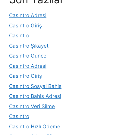
Casintro Adresi
Casintro Giriş
Casintro
Casintro Şikayet
Casintro Güncel
Casintro Adresi
Casintro Giriş
Casintro Sosyal Bahis
Casintro Bahis Adresi
Casintro Veri Silme
Casintro
Casintro Hızlı Ödeme