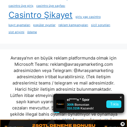
casintro üye giriş
casintro üye sayfası
Casintro Şikayet
giris yap casintro
kayıt aşamaları
popüler oyunlar
reklam kampanyaları
sicil sorunları
slot erişimi
ödeme
Avrasya'nın en büyük reklam platformunda olmak için
Microsoft Teams:
reklam@avrasyamarketing.com
adresimizden veya Telegram: @Avrasyamarketing
adresimizden irtibat kurabilirsiniz. (Tek iletişim
adreslerimiz teams / telegram ve mail adresimizdir.
Harici hiçbir iletişim adresimiz bulunmamaktadır.
Lütfen itibar etmeyiniz.) Türkiye yasalarına göre 7258
sayılı kanun uyarınca yasa dışı bahis oynamanın
cezaları mevcuttur. Şu an bulunduğunuz site hiç bir
şekilde illegal bahis oyunları oynatmıyor ve oynamaya
aracı olmuyordur.
bahis1000
|
betlivo
|
baykolik
|
×
aresbet
|
betmartin
|
yakabet
|
spinwon
|
astrobahis