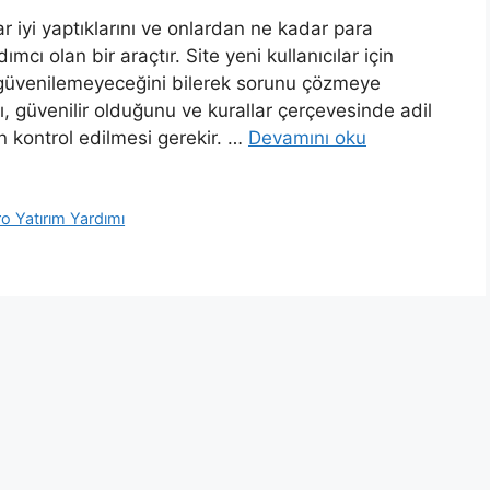
r iyi yaptıklarını ve onlardan ne kadar para
mcı olan bir araçtır. Site yeni kullanıcılar için
o güvenilemeyeceğini bilerek sorunu çözmeye
ası, güvenilir olduğunu ve kurallar çerçevesinde adil
lin kontrol edilmesi gerekir. …
Devamını oku
ro Yatırım Yardımı