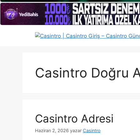
İçeriğe
atla
Casintro Doğru 
Casintro Adresi
Haziran 2, 2026
yazar
Casintro