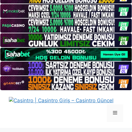
İçeriğe
atla
Menü