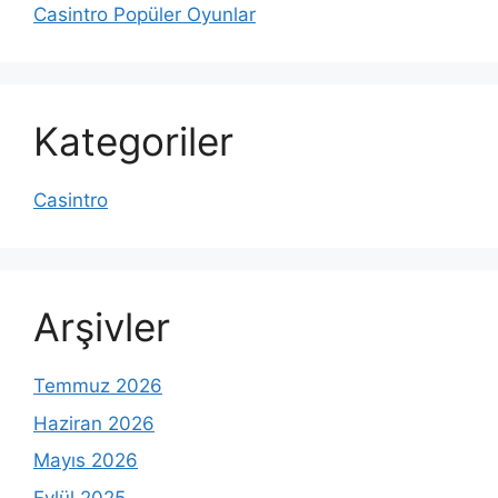
Casintro Popüler Oyunlar
Kategoriler
Casintro
Arşivler
Temmuz 2026
Haziran 2026
Mayıs 2026
Eylül 2025