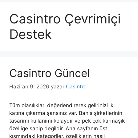
Casintro Çevrimiçi
Destek
Casintro Güncel
Haziran 9, 2026
yazar
Casintro
Tüm olasılıkları değerlendirerek gelirinizi iki
katına çıkarma şansınız var. Bahis şirketlerinin
tasarımı kullanımı kolaydır ve pek çok karmaşık
özelliğe sahip değildir. Ana sayfanın üst
kısmındaki kategoriler, özelliklerin nasıl