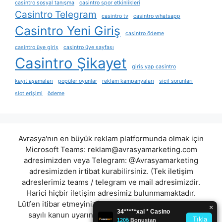
casintro sosyal tanışma
casintro spor etkinlikleri
Casintro Telegram
casintro tv
casintro whatsapp
Casintro Yeni Giriş
casintro ödeme
casintro üye giriş
casintro üye sayfası
Casintro Şikayet
giris yap casintro
kayıt aşamaları
popüler oyunlar
reklam kampanyaları
sicil sorunları
slot erişimi
ödeme
Avrasya'nın en büyük reklam platformunda olmak için
Microsoft Teams:
reklam@avrasyamarketing.com
adresimizden veya Telegram: @Avrasyamarketing
adresimizden irtibat kurabilirsiniz. (Tek iletişim
adreslerimiz teams / telegram ve mail adresimizdir.
Harici hiçbir iletişim adresimiz bulunmamaktadır.
Lütfen itibar etmeyiniz.) Türkiye yasalarına göre 7258
sayılı kanun uyarınca yasa dışı bahis oynamanın