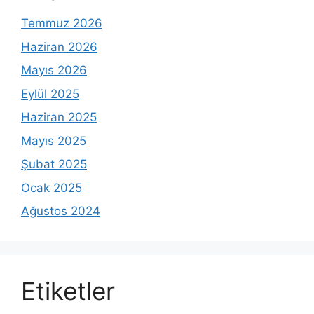
Temmuz 2026
Haziran 2026
Mayıs 2026
Eylül 2025
Haziran 2025
Mayıs 2025
Şubat 2025
Ocak 2025
Ağustos 2024
Etiketler