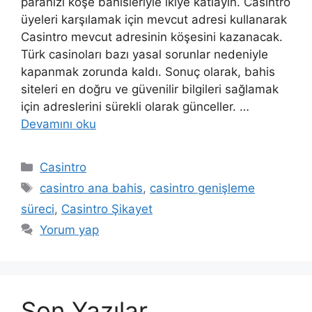
paranızı köşe bahisleriyle ikiye katlayın. Casintro
üyeleri karşılamak için mevcut adresi kullanarak
Casintro mevcut adresinin köşesini kazanacak.
Türk casinoları bazı yasal sorunlar nedeniyle
kapanmak zorunda kaldı. Sonuç olarak, bahis
siteleri en doğru ve güvenilir bilgileri sağlamak
için adreslerini sürekli olarak günceller. …
Devamını oku
Kategoriler
Casintro
Etiketler
casintro ana bahis
,
casintro genişleme
süreci
,
Casintro Şikayet
Yorum yap
Son Yazılar