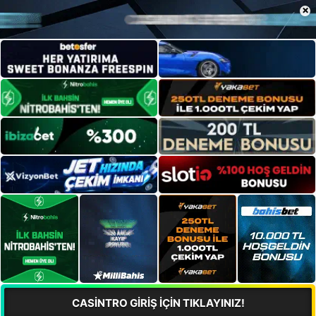
×
CASİNTRO GİRİŞ İÇİN TIKLAYINIZ!