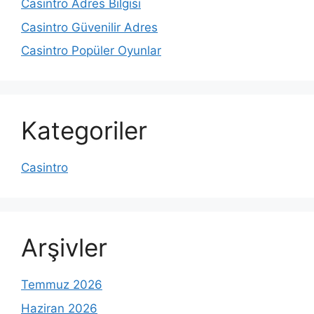
Casintro Adres Bilgisi
Casintro Güvenilir Adres
Casintro Popüler Oyunlar
Kategoriler
Casintro
Arşivler
Temmuz 2026
Haziran 2026