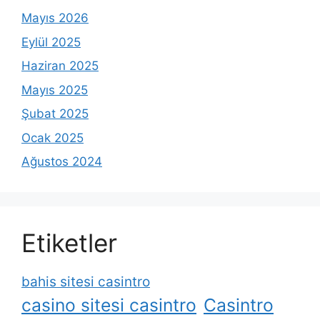
Mayıs 2026
Eylül 2025
Haziran 2025
Mayıs 2025
Şubat 2025
Ocak 2025
Ağustos 2024
Etiketler
bahis sitesi casintro
casino sitesi casintro
Casintro