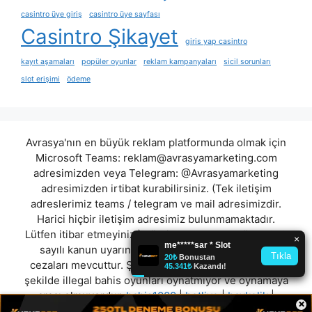
casintro üye giriş
casintro üye sayfası
Casintro Şikayet
giris yap casintro
kayıt aşamaları
popüler oyunlar
reklam kampanyaları
sicil sorunları
slot erişimi
ödeme
Avrasya'nın en büyük reklam platformunda olmak için
Microsoft Teams:
reklam@avrasyamarketing.com
adresimizden veya Telegram: @Avrasyamarketing
adresimizden irtibat kurabilirsiniz. (Tek iletişim
adreslerimiz teams / telegram ve mail adresimizdir.
Harici hiçbir iletişim adresimiz bulunmamaktadır.
Lütfen itibar etmeyiniz.) Türkiye yasalarına göre 7258
sayılı kanun uyarınca yasa dışı bahis oynamanın
cezaları mevcuttur. Şu an bulunduğunuz site hiç bir
şekilde illegal bahis oyunları oynatmıyor ve oynamaya
aracı olmuyordur.
bahis1000
|
betlivo
|
baykolik
|
×
aresbet
|
betmartin
|
yakabet
|
spinwon
|
astrobahis