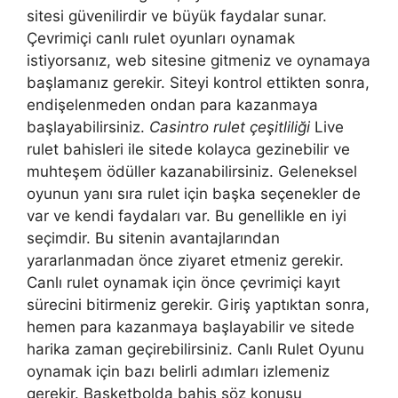
sitesi güvenilirdir ve büyük faydalar sunar.
Çevrimiçi canlı rulet oyunları oynamak
istiyorsanız, web sitesine gitmeniz ve oynamaya
başlamanız gerekir. Siteyi kontrol ettikten sonra,
endişelenmeden ondan para kazanmaya
başlayabilirsiniz.
Casintro rulet çeşitliliği
Live
rulet bahisleri ile sitede kolayca gezinebilir ve
muhteşem ödüller kazanabilirsiniz. Geleneksel
oyunun yanı sıra rulet için başka seçenekler de
var ve kendi faydaları var. Bu genellikle en iyi
seçimdir. Bu sitenin avantajlarından
yararlanmadan önce ziyaret etmeniz gerekir.
Canlı rulet oynamak için önce çevrimiçi kayıt
sürecini bitirmeniz gerekir. Giriş yaptıktan sonra,
hemen para kazanmaya başlayabilir ve sitede
harika zaman geçirebilirsiniz. Canlı Rulet Oyunu
oynamak için bazı belirli adımları izlemeniz
gerekir. Basketbolda bahis söz konusu