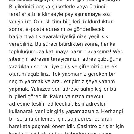
Bilgilerinizi başka şirketlerle veya üçüncü
taraflarla bile kimseyle paylaşmamaya söz
veriyoruz. Gerekli tüm bilgileri doldurduktan
sonra, e-posta adresimize gönderilecek
bağlantıya tıklayarak üyeliğimize yeşil ışık
verebiliriz. Bu süreci bitirdikten sonra, harika
topluluğumuza katılmaya hazır olacaksınız! Web
sitesinin adresini tarayıcımızın adres çubuğuna
yazdıktan sonra, üye giriş ve şifremizi girerek
oturum açabiliriz. Tek yapmamız gereken bir
seçim yapmak ve arzu ettiğimiz şeye yatırım
yapmak. Yalnızca son adrese sahip kişiler bu
bilgileri görebilir. Paket yalnızca mevcut
adresine teslim edilecektir. Eski adresleri
kullanarak yeni bir giriş yapamazsınız. Herhangi
bir sorunu önlemek için, son adresi bularak
harekete geçmek önemlidir. Casintro girişler için
kayıt süreci hakkındaki haberleri paylaşıyor.