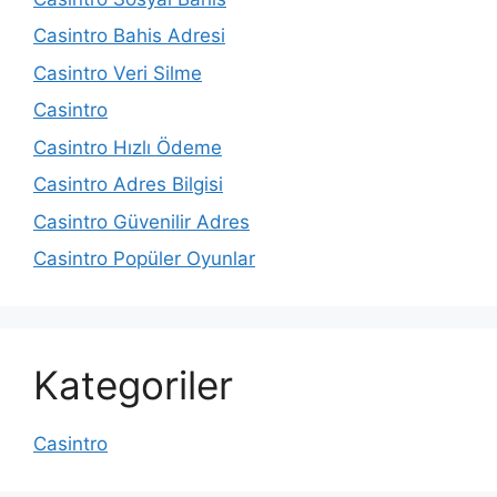
Casintro Bahis Adresi
Casintro Veri Silme
Casintro
Casintro Hızlı Ödeme
Casintro Adres Bilgisi
Casintro Güvenilir Adres
Casintro Popüler Oyunlar
Kategoriler
Casintro