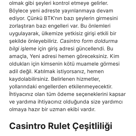
olmak gibi şeyleri kontrol etmeye gelirler.
Böylece yeni adreste yayınlanmaya devam
ediyor. Çünkü BTK’nın bazı şeylerin girmesini
zorlaştıran bazı engelleri var. Bu önlemleri
uygulayarak, ülkemize yetkisiz girişi etkili bir
şekilde önleyebiliriz.
Casintro form doldurma
bilgi işleme
için giriş adresi güncellendi. Bu
amaçla, Yeni adresi hemen göreceksiniz. Kim
oldukları için kimsenin kötü muamele görmesi
adil değil. Katılmak istiyorsanız, hemen
kaydolabilirsiniz. Belirlenen hizmetler,
yollarındaki engellerden etkilenmeyecektir.
İhtiyacınız olan tüm ödeme seçeneklerini kapsar
ve yardıma ihtiyacınız olduğunda size yardımcı
olmaya hazır bir uzman ekibi vardır.
Casintro Rulet Çeşitliliği