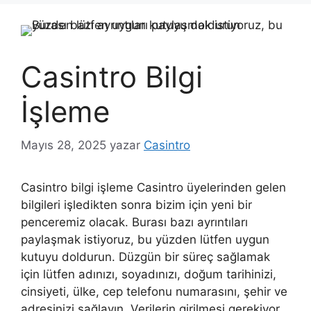
Casintro Bilgi
İşleme
Mayıs 28, 2025
yazar
Casintro
Casintro bilgi işleme Casintro üyelerinden gelen
bilgileri işledikten sonra bizim için yeni bir
penceremiz olacak. Burası bazı ayrıntıları
paylaşmak istiyoruz, bu yüzden lütfen uygun
kutuyu doldurun. Düzgün bir süreç sağlamak
için lütfen adınızı, soyadınızı, doğum tarihinizi,
cinsiyeti, ülke, cep telefonu numarasını, şehir ve
adresinizi sağlayın. Verilerin girilmesi gerekiyor.