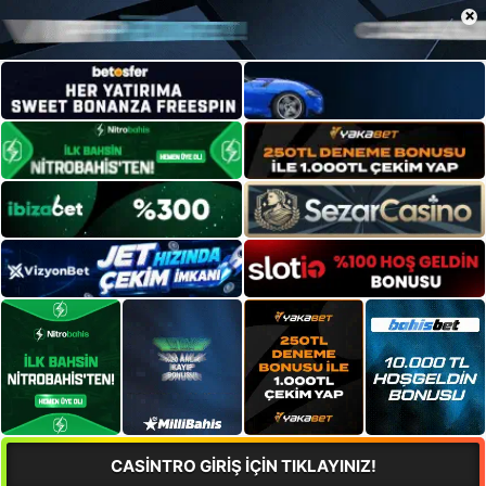
×
CASİNTRO GİRİŞ İÇİN TIKLAYINIZ!