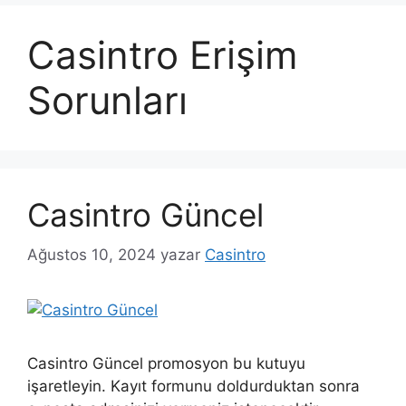
Casintro Erişim
Sorunları
Casintro Güncel
Ağustos 10, 2024
yazar
Casintro
Casintro Güncel promosyon bu kutuyu
işaretleyin. Kayıt formunu doldurduktan sonra