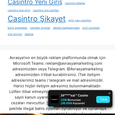
Casintro Yeni Giriş
casintro ödeme
casintro üye giriş
casintro üye sayfası
Casintro Şikayet
giris yap casintro
kayıt aşamaları
popüler oyunlar
reklam kampanyaları
sicil sorunları
slot erişimi
ödeme
Avrasya'nın en büyük reklam platformunda olmak için
Microsoft Teams:
reklam@avrasyamarketing.com
adresimizden veya Telegram: @Avrasyamarketing
adresimizden irtibat kurabilirsiniz. (Tek iletişim
adreslerimiz teams / telegram ve mail adresimizdir.
Harici hiçbir iletişim adresimiz bulunmamaktadır.
Lütfen itibar etmeyiniz.) Türkiye yasalarına göre 7258
sayılı kanun uyarınca yasa dışı bahis oynamanın
cezaları mevcuttur. Şu an bulunduğunuz site hiç bir
şekilde illegal bahis oyunları oynatmıyor ve oynamaya
aracı olmuyordur.
bahis1000
|
betlivo
|
baykolik
|