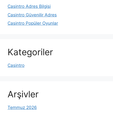
Casintro Adres Bilgisi
Casintro Güvenilir Adres
Casintro Popüler Oyunlar
Kategoriler
Casintro
Arşivler
Temmuz 2026