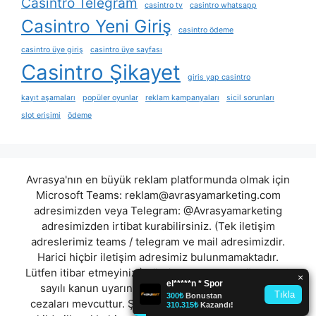
Casintro Telegram
casintro tv
casintro whatsapp
Casintro Yeni Giriş
casintro ödeme
casintro üye giriş
casintro üye sayfası
Casintro Şikayet
giris yap casintro
kayıt aşamaları
popüler oyunlar
reklam kampanyaları
sicil sorunları
slot erişimi
ödeme
Avrasya'nın en büyük reklam platformunda olmak için
Microsoft Teams:
reklam@avrasyamarketing.com
adresimizden veya Telegram: @Avrasyamarketing
adresimizden irtibat kurabilirsiniz. (Tek iletişim
adreslerimiz teams / telegram ve mail adresimizdir.
Harici hiçbir iletişim adresimiz bulunmamaktadır.
Lütfen itibar etmeyiniz.) Türkiye yasalarına göre 7258
sayılı kanun uyarınca yasa dışı bahis oynamanın
cezaları mevcuttur. Şu an bulunduğunuz site hiç bir