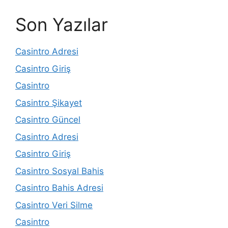
Son Yazılar
Casintro Adresi
Casintro Giriş
Casintro
Casintro Şikayet
Casintro Güncel
Casintro Adresi
Casintro Giriş
Casintro Sosyal Bahis
Casintro Bahis Adresi
Casintro Veri Silme
Casintro