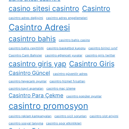
casino sitesi casintro
Casintro
casintro adres değişimi
casintro adres engellemeleri
Casintro Adresi
casintro bahis
casintro bahis casino
casintro bahis çeşitliliği
casintro basketbol kuponu
casintro birinci sınıf
Casintro Canlı Bahisler
casintro eğlenceli yuvalar
casintro giris twitter
casintro giris yap
Casintro Giriş
Casintro Güncel
casintro güvenilir adres
casintro heyecanlı oyunlar
casintro hizmet fırsatları
casintro kayıt aşamaları
casintro maç izleme
Casintro Para Çekme
casintro popüler oyunlar
casintro promosyon
casintro reklam kampanyaları
casintro sicil sorunları
casintro slot erişimi
casintro sosyal tanışma
casintro spor etkinlikleri